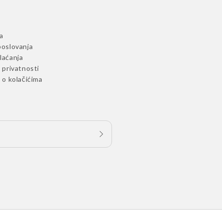
a
poslovanja
laćanja
a privatnosti
a o kolačićima