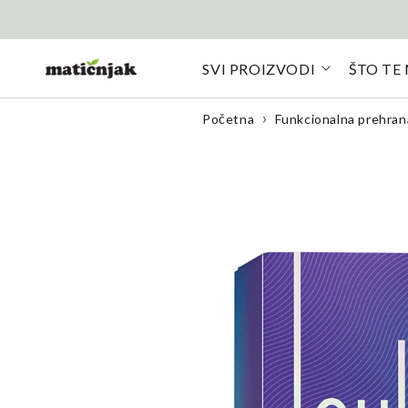
Preskoči na
sadržaj
SVI PROIZVODI
ŠTO TE
Početna
Funkcionalna prehran
Preskoči na
informacije o
proizvodu