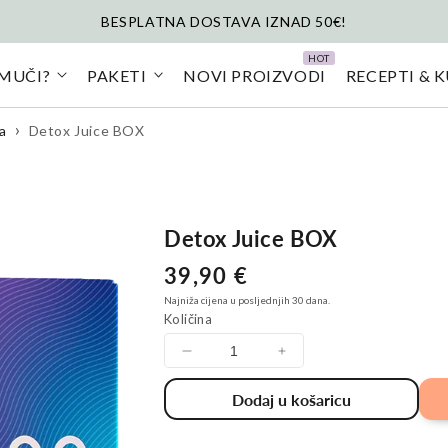
BESPLATNA DOSTAVA IZNAD 50€!
 MUČI?
PAKETI
NOVI PROIZVODI
RECEPTI & 
a
Detox Juice BOX
Detox Juice BOX
Redovna
39,90 €
cijena
Najniža cijena u posljednjih 30 dana.
Količina
Smanji
Povećaj
količinu
količinu
Dodaj u košaricu
za
za
Detox
Detox
Juice
Juice