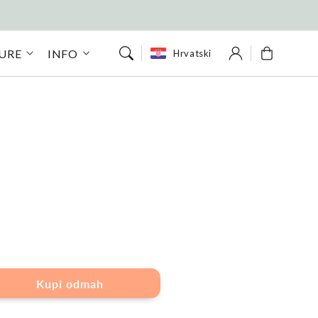
Prijava
Košarica
KURE
INFO
Hrvatski
Kupi odmah