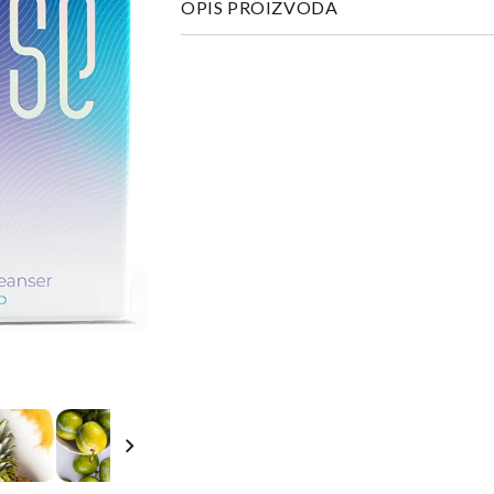
OPIS PROIZVODA
BOX
BOX