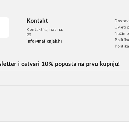
Kontakt
Dostav
Uvjeti 
Kontaktiraj nas na:
Način p
✉️
Politik
info@maticnjak.hr
Politik
sletter i ostvari 10% popusta na prvu kupnju!