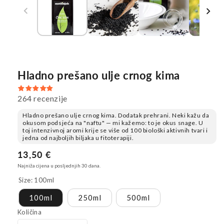
Hladno prešano ulje crnog kima
264 recenzije
Hladno prešano ulje crnog kima. Dodatak prehrani. Neki kažu da
okusom podsjeća na "naftu" — mi kažemo: to je okus snage. U
toj intenzivnoj aromi krije se više od 100 biološki aktivnih tvari i
jedna od najboljih biljaka u fitoterapiji.
Redovna
13,50 €
cijena
Najniža cijena u posljednjih 30 dana.
Size:
100ml
100ml
250ml
500ml
Količina