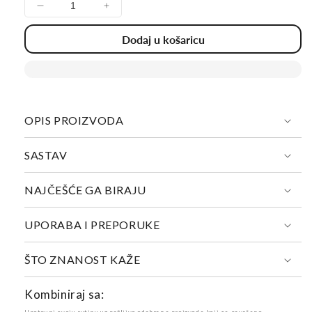
Smanji
Povećaj
količinu
količinu
Dodaj u košaricu
za
za
Hladno
Hladno
prešano
prešano
ulje
ulje
crnog
crnog
kima
kima
OPIS PROIZVODA
SASTAV
NAJČEŠĆE GA BIRAJU
UPORABA I PREPORUKE
ŠTO ZNANOST KAŽE
Kombiniraj sa: