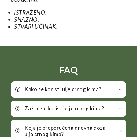
ISTRAŽENO.
SNAŽNO.
STVARI UČINAK.
FAQ
Kako se koristi ulje crnog kima?
Za što se koristi ulje crnog kima?
Koja je preporučena dnevna doza
ulja crnog kima?