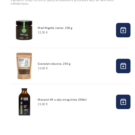
Upotpuni svoju rutinu uz pažljivo odabrane proizvode koji se savršeno
nadopunjuju.
Med Nigella Junior, 250 g
12,50 €
Granulat sikavice, 250 g
15,00 €
Macerat 04 u ulju crnog kima 200ml
31,00 €