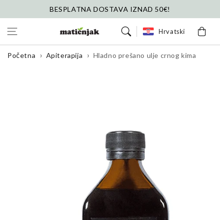
Preskoči na
BESPLATNA DOSTAVA IZNAD 50€!
sadržaj
Košarica
Hrvatski
Početna
Apiterapija
Hladno prešano ulje crnog kima
Preskoči na
informacije o
proizvodu