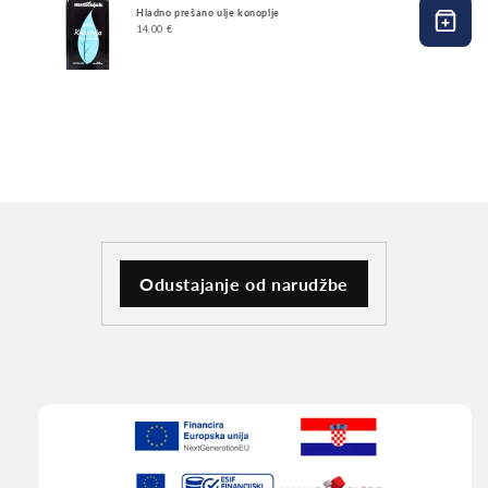
Hladno prešano ulje konoplje
14,00 €
Odustajanje od narudžbe