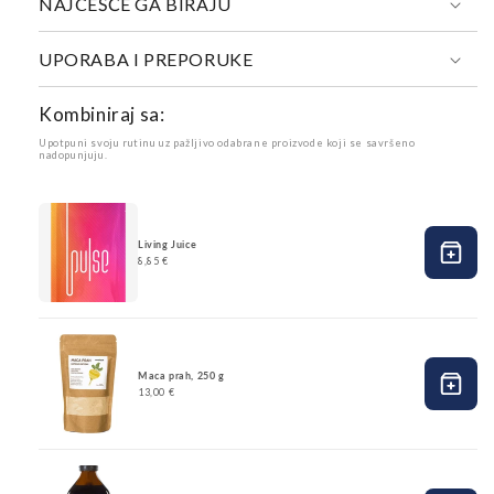
NAJČEŠĆE GA BIRAJU
UPORABA I PREPORUKE
Kombiniraj sa:
Upotpuni svoju rutinu uz pažljivo odabrane proizvode koji se savršeno
nadopunjuju.
Living Juice
8,85 €
Maca prah, 250 g
13,00 €