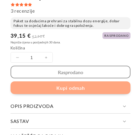
3 recenzije
Paket sa dodacima prehrani za stabilnu dozu energije, dobar
fokus te osjećaj lakoće i dobrog raspoloženja.
Cijena
39,15 €
Redovna
RASPRODANO
43,50 €
na
cijena
Najniža cijena u posljednjih 30 dana.
sniženju
Količina
Smanji
Povećaj
količinu
količinu
Rasprodano
za
za
ENERGY
ENERGY
paket
paket
Kupi odmah
OPIS PROIZVODA
SASTAV