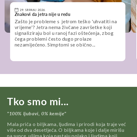
29. SRPANJ 2026.
Znakovi da jetra nije u redu
Zašto je probleme s jetrom teško 'uhvatiti na
vrijeme'? Jetra nema živčane završetke koji
signaliziraju bol u ranoj fazi oštećenja, zbog
čega problemi često dugo prolaze
nezamijećeno. Simptomi se obično...
Tko smo mi...
"100% ljubavi, 0% kemije"
Mala priča o biljkama, ljudima i prirodi koja traje već
više od dva desetljeća. O biljkama koje i dalje mirišu
na sunce, uljima koja nastaju polako i ljudima koji