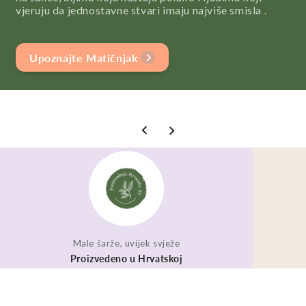
vjeruju da jednostavne stvari imaju najviše smisla .
Upoznajte Matičnjak
Male šarže, uvijek svježe
Proizvedeno u Hrvatskoj