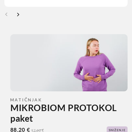
Otvori
Ot
medij
me
1
2
u
u
modalnom
mo
prozoru
pr
MATIČNJAK
MIKROBIOM PROTOKOL
paket
Cijena
88,20 €
Redovna
SNIŽENJE
97,02 €