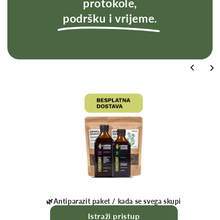
protokole,
podršku i vrijeme
.
🌿Antiparazit paket / kada se svega skupi
Istraži pristup