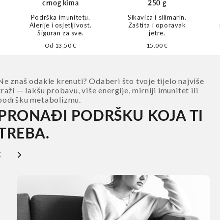
crnog kima
250 g
Podrška imunitetu.
Sikavica i silimarin.
Alerije i osjetljivost.
Zaštita i oporavak
Siguran za sve.
jetre.
Redovna
Od 13,50 €
Redovna
15,00 €
cijena
cijena
Ne znaš odakle krenuti? Odaberi što tvoje tijelo najviše
traži — lakšu probavu, više energije, mirniji imunitet ili
podršku metabolizmu.
PRONAĐI PODRŠKU KOJA TI
TREBA.