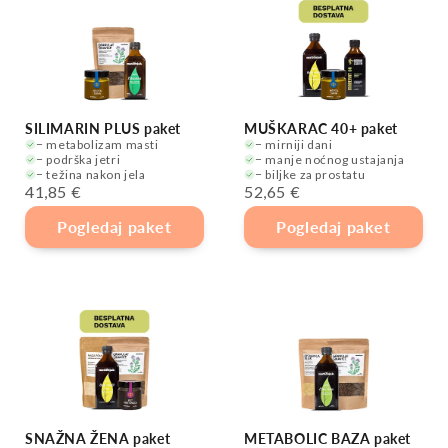
SILIMARIN PLUS paket
MUŠKARAC 40+ paket
− metabolizam masti
− mirniji dani
− podrška jetri
− manje noćnog ustajanja
− težina nakon jela
− biljke za prostatu
41,85 €
52,65 €
Pogledaj paket
Pogledaj paket
SNAŽNA ŽENA paket
METABOLIC BAZA paket