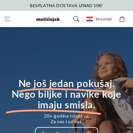
Preskoči na
BESPLATNA DOSTAVA IZNAD 50€!
sadržaj
Košarica
Hrvatski
Ne još jedan pokušaj.
Nego biljke i navike koje
imaju smisla.
20+ godina iskustva.
Za vas i uz vas.