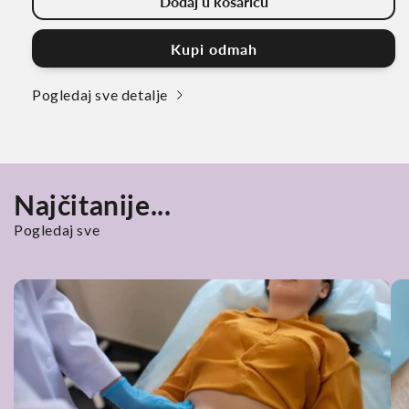
Dodaj u košaricu
za
za
MIKROBIOM
MIKROBIOM
PROTOKOL
PROTOKOL
Kupi odmah
paket
paket
Pogledaj sve detalje
Najčitanije...
Pogledaj sve