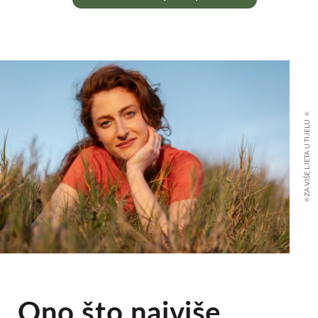
🔆ZA VIŠE LJETA U TIJELU 🔆
Ono što najviše