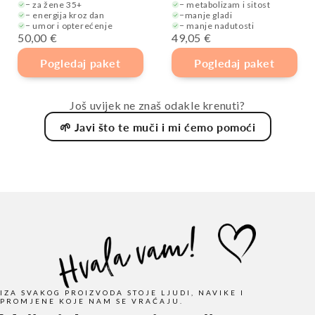
− za žene 35+
− metabolizam i sitost
− energija kroz dan
−manje gladi
− umor i opterećenje
− manje nadutosti
50,00 €
49,05 €
Pogledaj paket
Pogledaj paket
Još uvijek ne znaš odakle krenuti?
🌱 Javi što te muči i mi ćemo pomoći
IZA SVAKOG PROIZVODA STOJE LJUDI, NAVIKE I
PROMJENE KOJE NAM SE VRAĆAJU.