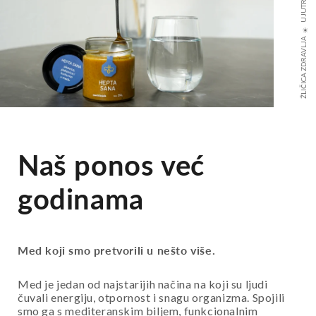
ŽLIČICA ZDRAVLJA☀️ UJUTRO ☀️MEĐUOBROK
Naš ponos već
godinama
Med koji smo pretvorili u nešto više.
Med je jedan od najstarijih načina na koji su ljudi
čuvali energiju, otpornost i snagu organizma. Spojili
smo ga s mediteranskim biljem, funkcionalnim