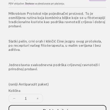
na
cijena
PDV uključen.
Dostava
se obračunava pri plaćanju.
sniženju
Mikrobiom Protokol nije pojedinačni proizvod. To je
osmišljena rutina koja kombinira biljke koje se u fitoterapiji
tradicionalno koriste kao podrška ravnoteži crijeva i dobroj
probavi.
Slatki pelin, crni orah i klinčić čine jezgru ovog protokola,
po recepturi našeg fitoterapeuta, u malim serijama i bez
aditiva.
Jednostavna svakodnevna podrška crijevnoj ravnoteži i
prirodnoj probavi.
(raniji Antiparazit paket)
Količina
Smanji
Povećaj
količinu
količinu