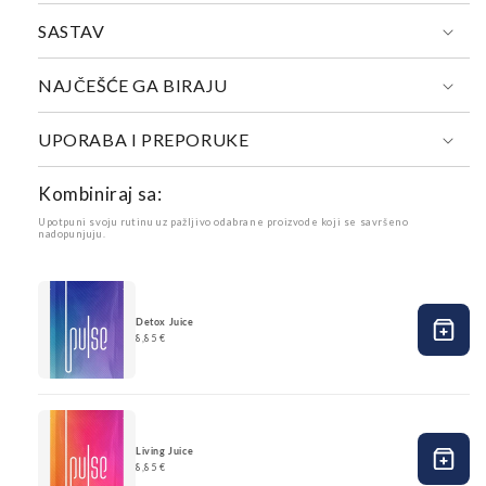
SASTAV
NAJČEŠĆE GA BIRAJU
UPORABA I PREPORUKE
Kombiniraj sa:
Upotpuni svoju rutinu uz pažljivo odabrane proizvode koji se savršeno
nadopunjuju.
Detox Juice
8,85 €
Living Juice
8,85 €