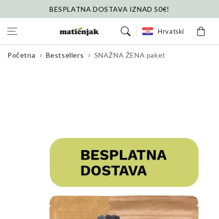
Preskoči na
BESPLATNA DOSTAVA IZNAD 50€!
sadržaj
Košarica
Hrvatski
Početna
Bestsellers
SNAŽNA ŽENA paket
Preskoči na
informacije o
proizvodu