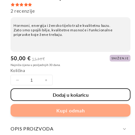
2 recenzije
Hormoni, energija i žensko tijelo traže kvalitetnu bazu.
Zato smo spojili bilje, kvalitetne masnoće i funkcionalne
pripravke koje žene trebaju.
Cijena
50,00 €
Redovna
SNIŽENJE
55,50 €
na
cijena
Najniža cijena u posljednjih 30 dana.
sniženju
Količina
Smanji
Povećaj
količinu
količinu
Dodaj u košaricu
za
za
SNAŽNA
SNAŽNA
ŽENA
ŽENA
Kupi odmah
paket
paket
OPIS PROIZVODA