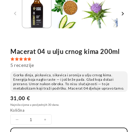
Macerat 04 u ulju crnog kima 200ml
5 recenzije
Gorka dinja, piskavica, sikavica i aronija u ulju crnog kima.
Energija koja naglo raste — i još brže pada. Glad koja dolazi
prerano. Umor nakon obroka. To nisu slučajnosti — to je
metabolizam koji traži podršku. Macerat 04 djeluje upravo tamo.
Redovna
31,00 €
cijena
Najniža cijena u posljednjih 30 dana.
Količina
Smanji
Povećaj
količinu
količinu