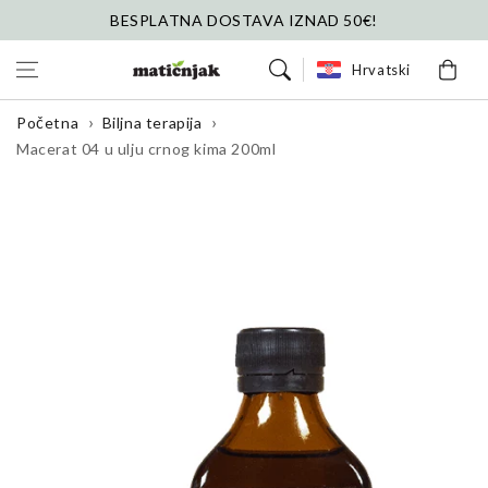
Preskoči na
BESPLATNA DOSTAVA IZNAD 50€!
sadržaj
Košarica
Hrvatski
Početna
Biljna terapija
Macerat 04 u ulju crnog kima 200ml
Preskoči na
informacije o
proizvodu