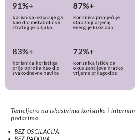
91%+
87%+
korisnika uključuje ga
korisnika primjećuje
kao dio metaboličke
stabilniji osjećaj
strategije biljaka
energije kroz dan
83%+
72%+
korisnika
koristi ga
korisnika ističe da
prije obroka kao dio
okus zahtijeva kratko
svakodnevne navike
vrijeme prilagodbe
Temeljeno na iskustvima korisnika i internim
podacima.
BEZ OSCILACIJA.
BEZ PADOVA.