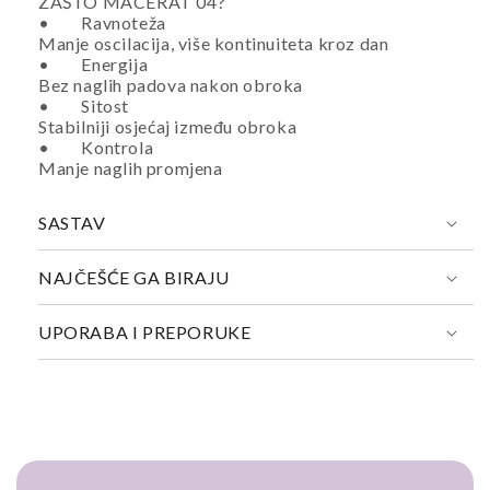
ZAŠTO MACERAT 04?
• Ravnoteža
Manje oscilacija, više kontinuiteta kroz dan
• Energija
Bez naglih padova nakon obroka
• Sitost
Stabilniji osjećaj između obroka
• Kontrola
Manje naglih promjena
SASTAV
NAJČEŠĆE GA BIRAJU
UPORABA I PREPORUKE