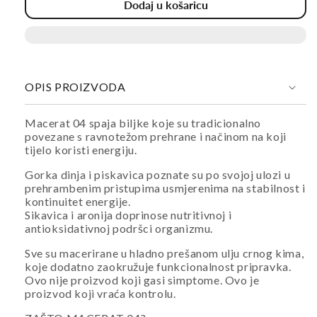
Dodaj u košaricu
za
za
Macerat
Macerat
04
04
u
u
ulju
ulju
crnog
crnog
OPIS PROIZVODA
kima
kima
200ml
200ml
Macerat 04 spaja biljke koje su tradicionalno
povezane s ravnotežom prehrane i načinom na koji
tijelo koristi energiju.
Gorka dinja i piskavica poznate su po svojoj ulozi u
prehrambenim pristupima usmjerenima na stabilnost i
kontinuitet energije.
Sikavica i aronija doprinose nutritivnoj i
antioksidativnoj podršci organizmu.
Sve su macerirane u hladno prešanom ulju crnog kima,
koje dodatno zaokružuje funkcionalnost pripravka.
Ovo nije proizvod koji gasi simptome. Ovo je
proizvod koji vraća kontrolu.